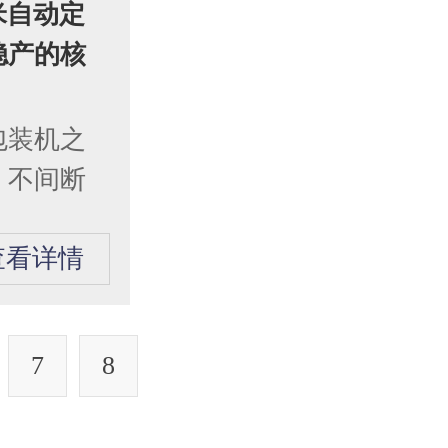
米自动定
稳产的核
包装机之
、不间断
查看详情
7
8