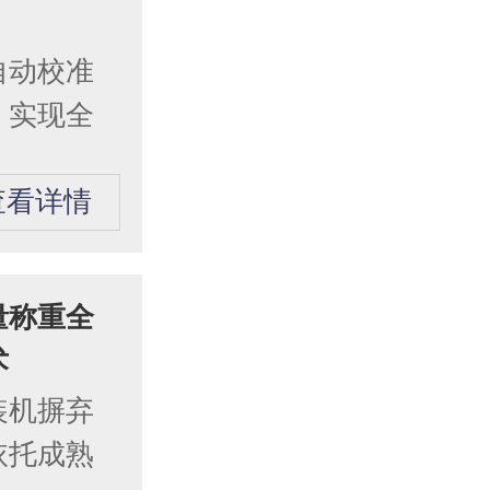
自动校准
，实现全
查看详情
量称重全
术
装机摒弃
依托成熟