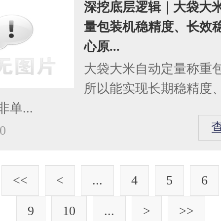
深挖底层逻辑｜大袋大
量包装机稳精度、长效
心原...
大袋大米自动定量称重
所以能实现长期稳精度
单...
0
<<
<
...
4
5
6
9
10
...
>
>>