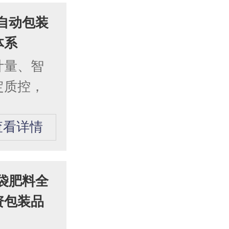
自动包装
体系
计量、智
定质控，
查看详情
袋肥料全
资包装品