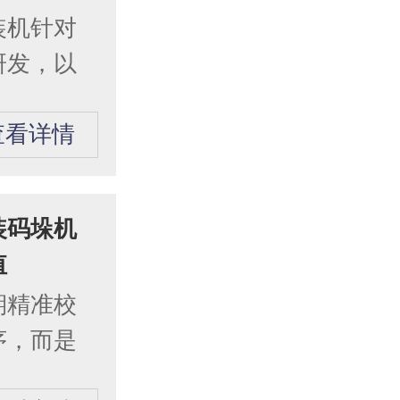
装机针对
研发，以
查看详情
装码垛机
值
期精准校
序，而是